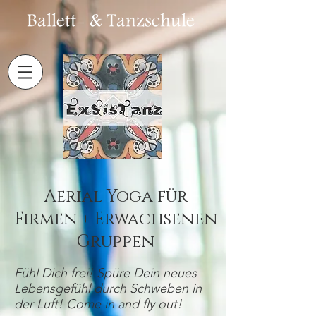
Ballett- & Tanzschule
Aerial Yoga für
Firmen + Erwachsenen
Gruppen
Fühl Dich frei! Spüre Dein neues
Lebensgefühl durch Schweben in
der Luft! Come in and fly out!